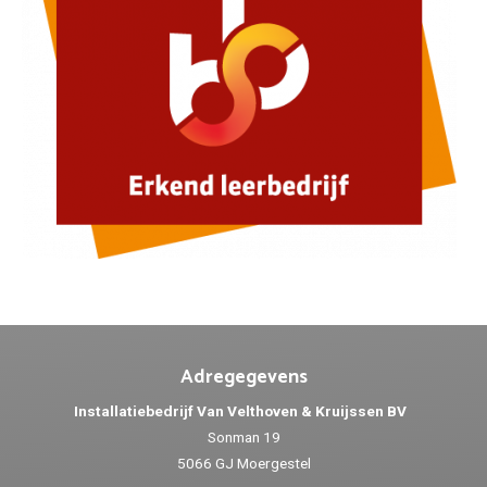
Adregegevens
Installatiebedrijf Van Velthoven & Kruijssen BV
Sonman 19
5066 GJ Moergestel